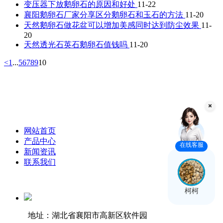
变压器下放鹅卵石的原因和好处
11-22
襄阳鹅卵石厂家分享区分鹅卵石和玉石的方法
11-20
天然鹅卵石做花盆可以增加美感同时达到防尘效果
11-
20
天然透光石英石鹅卵石值钱吗
11-20
<
1
...
5
6
7
8
9
10
网站首页
产品中心
在线客服
新闻资讯
联系我们
柯柯
地址：湖北省襄阳市高新区软件园