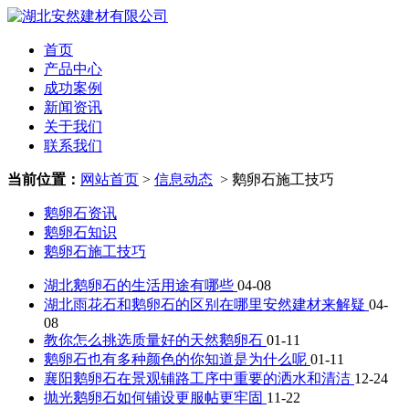
首页
产品中心
成功案例
新闻资讯
关于我们
联系我们
当前位置：
网站首页
>
信息动态
> 鹅卵石施工技巧
鹅卵石资讯
鹅卵石知识
鹅卵石施工技巧
湖北鹅卵石的生活用途有哪些
04-08
湖北雨花石和鹅卵石的区别在哪里安然建材来解疑
04-
08
教你怎么挑选质量好的天然鹅卵石
01-11
鹅卵石也有多种颜色的你知道是为什么呢
01-11
襄阳鹅卵石在景观铺路工序中重要的洒水和清洁
12-24
抛光鹅卵石如何铺设更服帖更牢固
11-22