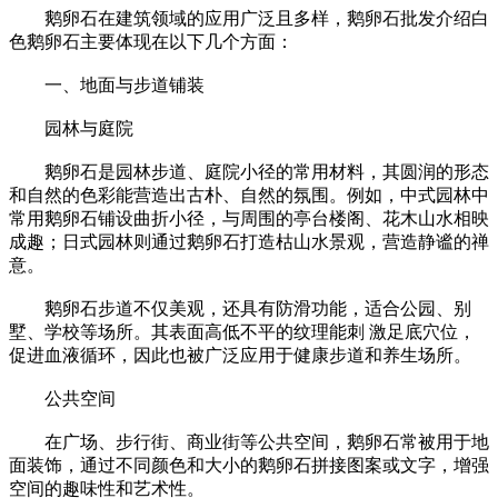
鹅卵石在建筑领域的应用广泛且多样，鹅卵石批发介绍白
色鹅卵石主要体现在以下几个方面：
一、地面与步道铺装
园林与庭院
鹅卵石是园林步道、庭院小径的常用材料，其圆润的形态
和自然的色彩能营造出古朴、自然的氛围。例如，中式园林中
常用鹅卵石铺设曲折小径，与周围的亭台楼阁、花木山水相映
成趣；日式园林则通过鹅卵石打造枯山水景观，营造静谧的禅
意。
鹅卵石步道不仅美观，还具有防滑功能，适合公园、别
墅、学校等场所。其表面高低不平的纹理能刺 激足底穴位，
促进血液循环，因此也被广泛应用于健康步道和养生场所。
公共空间
在广场、步行街、商业街等公共空间，鹅卵石常被用于地
面装饰，通过不同颜色和大小的鹅卵石拼接图案或文字，增强
空间的趣味性和艺术性。