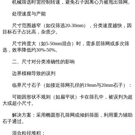
机械筛选时需控制转速，避免石子因离心力被甩出筛网。
处理速度与产能
尺寸范围越窄（如仅筛选20-30mm），分类速度越快，因
目标石子占比高，杂质少。
尺寸跨度大（如5-50mm混合）时，需多层筛网或多次筛
选，效率降低约30%-50%。
二、尺寸对分类准确性的影响
边界模糊导致的误判
临界尺寸石子（如接近筛网孔径的19mm与20mm石子）：
可能因形状不规则（如扁平状）卡在筛孔中，被误判为超
大或超小尺寸。
解决方案：采用椭圆形孔筛网或倾斜筛面，利用重力辅助
石子通过。
混合粒径堆积：