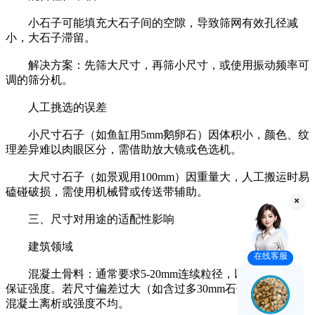
小石子可能填充大石子间的空隙，导致筛网有效孔径减
小，大石子滞留。
解决方案：先筛大尺寸，再筛小尺寸，或使用振动频率可
调的筛分机。
人工挑选的误差
小尺寸石子（如鱼缸用5mm鹅卵石）因体积小，颜色、纹
理差异难以肉眼区分，需借助放大镜或色选机。
大尺寸石子（如景观用100mm）因重量大，人工搬运时易
磕碰破损，需使用机械臂或传送带辅助。
三、尺寸对用途的适配性影响
建筑领域
在线客服
混凝土骨料：通常要求5-20mm连续粒径，以填充空隙并
保证强度。若尺寸偏差过大（如含过多30mm石子），会导致
混凝土离析或强度不均。