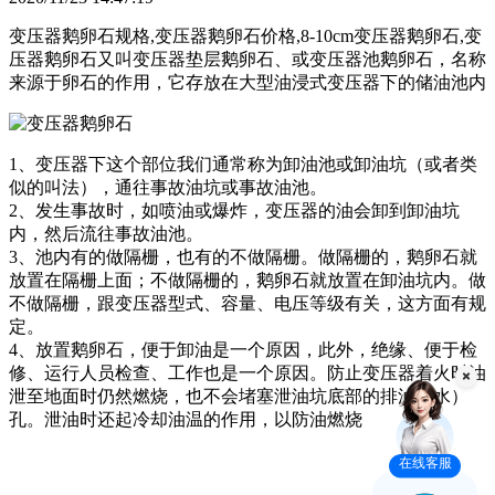
变压器鹅卵石规格,变压器鹅卵石价格,8-10cm变压器鹅卵石,变
压器鹅卵石又叫变压器垫层鹅卵石、或变压器池鹅卵石，名称
来源于卵石的作用，它存放在大型油浸式变压器下的储油池内
1、变压器下这个部位我们通常称为卸油池或卸油坑（或者类
似的叫法），通往事故油坑或事故油池。
2、发生事故时，如喷油或爆炸，变压器的油会卸到卸油坑
内，然后流往事故油池。
3、池内有的做隔栅，也有的不做隔栅。做隔栅的，鹅卵石就
放置在隔栅上面；不做隔栅的，鹅卵石就放置在卸油坑内。做
不做隔栅，跟变压器型式、容量、电压等级有关，这方面有规
定。
4、放置鹅卵石，便于卸油是一个原因，此外，绝缘、便于检
修、运行人员检查、工作也是一个原因。防止变压器着火时油
泄至地面时仍然燃烧，也不会堵塞泄油坑底部的排油（水）
孔。泄油时还起冷却油温的作用，以防油燃烧
在线客服