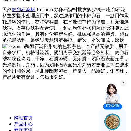
天然
鹅卵石滤料
,16-25mm鹅卵石滤料批发多少钱一吨,卵石滤
料主要指水处理应用中，起过滤作用的小鹅卵石，一般用作承
托滤料的作用，亦称垫料层。在水处理中作为垫层，和无烟煤
滤料、石英砂滤料配合使用。起到均匀补水和防止滤料随过滤
水流失的作用。具有化学稳定性好、机械强度高的特点。卵石
承托层滤料，是经过天然河流采挖、筛选、水选而成，球状
形纯的色和杂色、本产品无杂质，用于
自来水厂、机械过滤器、阴阳离子交换器等必备材料。鹅卵石
滤料粒径均匀，干净，石质坚硬，无杂质，鹅卵石表面光滑，
光泽度好，亮丽，因为鹅卵石表面光滑亮丽才更能发挥过滤水
的作用和效果。湖北襄阳鹅卵石，产量大，品质好，销售旺，
产品质量有保证，售后服务好。
在线客服
网站首页
产品中心
新闻资讯